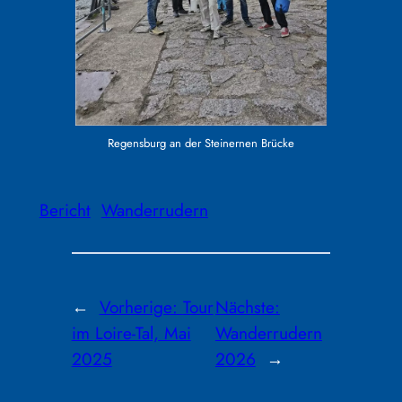
Regensburg an der Steinernen Brücke
Bericht
Wanderrudern
←
Vorherige:
Tour
Nächste:
im Loire-Tal, Mai
Wanderrudern
2025
2026
→