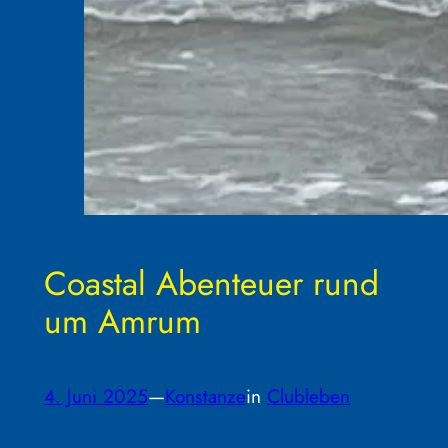
Coastal Abenteuer rund
um Amrum
4. Juni 2025
—
Konstanze
in
Clubleben