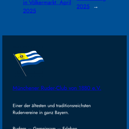
in Völkermarkt, April
2025
→
2025
Münchener Ruder-Club von 1880 e.V.
Einer der ältesten und traditionsreichsten
Rudervereine in ganz Bayern.
Rudern — Gemeinsam — Erleben