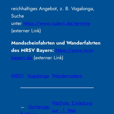
reichhaltiges Angebot, z. B. Vogalonga,
Suche
unter
https://www.rudern.de/termine
(externer Link)
Mondscheinfahrten und Wanderfahrten
des MRSV Bayern:
https://www.mrsv-
bayern.de
(externer Link)
MRSV
Vogalonga
Wanderrudern
Nächste:
Einladung
←
Vorherige:
zur „1. Mai-
Berliner