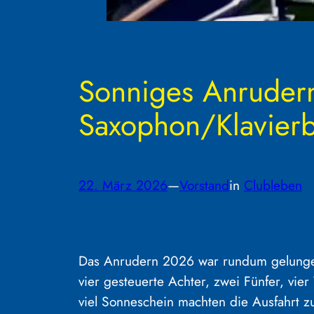
Sonniges Anrudern
Saxophon/Klavierb
22. März 2026
—
Vorstand
in
Clubleben
Das Anrudern 2026 war rundum gelungen.
vier gesteuerte Achter, zwei Fünfer, vie
viel Sonneschein machten die Ausfahrt