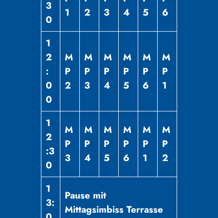
3
1
2
3
4
5
6
0
1
2
M
M
M
M
M
M
:
P
P
P
P
P
P
0
2
3
4
5
6
1
0
1
M
M
M
M
M
M
2
P
P
P
P
P
P
:3
3
4
5
6
1
2
0
1
Pause mit
3:
Mittagsimbiss
Terrasse
0