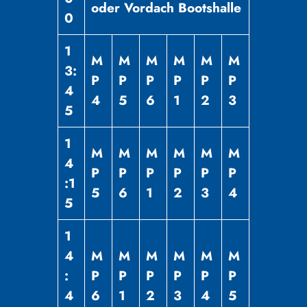
oder Vordach Bootshalle
0
1
M
M
M
M
M
M
3:
P
P
P
P
P
P
4
4
5
6
1
2
3
5
1
M
M
M
M
M
M
4
P
P
P
P
P
P
:1
5
6
1
2
3
4
5
1
4
M
M
M
M
M
M
:
P
P
P
P
P
P
4
6
1
2
3
4
5