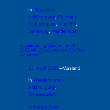
in
Newsletter
Ankündigung
, 
Clubhaus
, 
Frühjahrsputz
, 
Munich8
, 
Sanierung
, 
Wanderrudern
Ausschreibung Wanderfahrt 29.8.-
31.08 mit „Einweihungsfest City River
Donauwörth“
23. April 2025
—
Vorstand
in
Wanderfahrten
Ankündigung
, 
Wanderrudern
←
Vorherige Seite