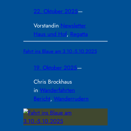
22. Oktober 2025
—
Vorstand
in
Newsletter
Haus und Hof
, 
Regatta
Fahrt ins Blaue am 3.10.-5.10.2025
19. Oktober 2025
—
Chris Brockhaus
in
Wanderfahrten
Bericht
, 
Wanderrudern